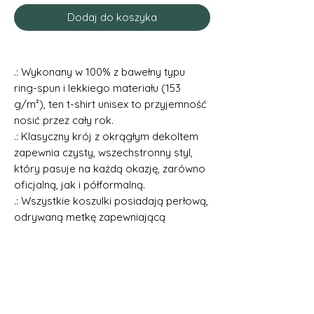
Dodaj do koszyka
.: Wykonany w 100% z bawełny typu
ring-spun i lekkiego materiału (153
g/m²), ten t-shirt unisex to przyjemność
nosić przez cały rok.
.: Klasyczny krój z okrągłym dekoltem
zapewnia czysty, wszechstronny styl,
który pasuje na każdą okazję, zarówno
oficjalną, jak i półformalną.
.: Wszystkie koszulki posiadają perłową,
odrywaną metkę zapewniającą
całkowity komfort noszenia.
.: Wykonane z etycznie uprawianej i
zebranej amerykańskiej bawełny. Gildan
jest także dumnym członkiem
amerykańskiego protokołu Cotton
Trust Protocol, zapewniającego etyczne