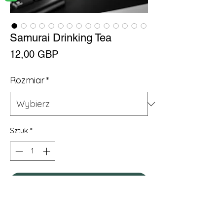
Samurai Drinking Tea
Cena
12,00 GBP
Rozmiar
*
Sztuk
*
Dodaj do koszyka
.: Material: White ceramic with a glossy
finish