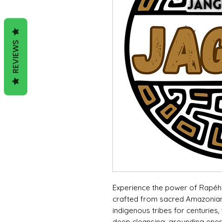
REVIEWS
Experience the power of Rapéh
crafted from sacred Amazonian
indigenous tribes for centuries, 
deep cleansing, grounding ener