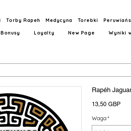
i
Torby Rapeh
Medycyna
Torebki
Peruwiańs
Bonusy
Loyalty
New Page
Wyniki 
Rapéh Jagua
Cen
13,50 GBP
Waga
*