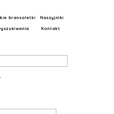
kie bransoletki
Naszyjniki
wyszukiwania
Kontakt
r
a