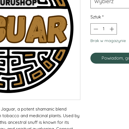
Wybierz
Sztuk
*
Brak w magazynie
Powiadom, gd
 Jaguar, a potent shamanic blend
 tobacco and medicinal plants. Used by
this ancestral snuff is known for its
gy, and spiritual awakening. Connect