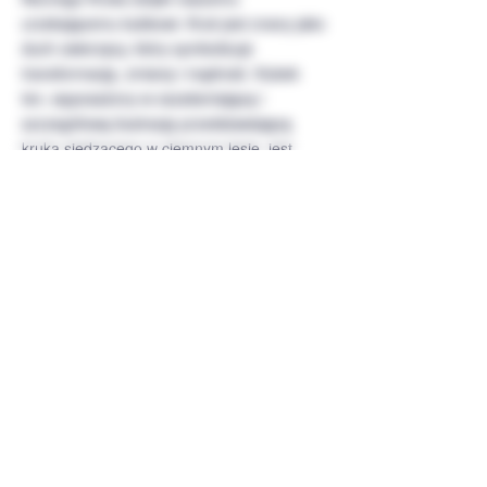
urzekającemu kubkowi. Kruk jest znany jako
duch zwierzęcy, który symbolizuje
transformację, zmianę i mądrość. Kubek
ten, wyposażony w oszałamiającą i
szczegółową ilustrację przedstawiającą
kruka siedzącego w ciemnym lesie, jest
idealny dla każdego, kto rezonuje z energią
kruka. Niezależnie od tego, czy pijesz
poranną kawę, czy pocieszającą wieczorną
herbatę, pozwól, aby kubek Night Forest
Raven zainspirował Cię swoją potężną i
symboliczną obecnością.
.: Materiał: Biała ceramika z błyszczącym
wykończeniem
.: Dostępne w dwóch rozmiarach: 11 uncji
(0,33 l) i 15 uncji (0,44 l)
.: Wygodny uchwyt w kształcie litery C
.: Nie zawiera ołowiu i BPA