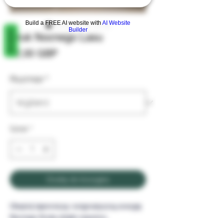
Build a FREE AI website with
AI Website
Builder
REVIEWS
Kruk Nocnego Lasu
Cena
12,00 GBP
Rozmiar
*
Sztuk
*
Dodaj do koszyka
Obejmij tajemniczą i enigmatyczną energię
Nocnego Kruka dzięki naszemu