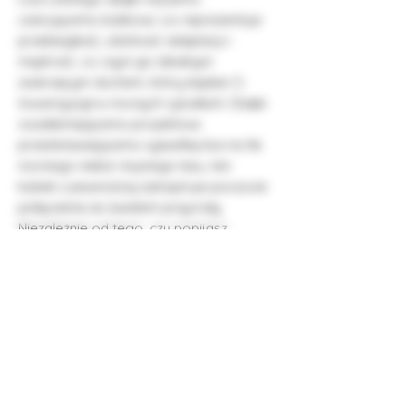
czarującemu kubkowi. Lis reprezentuje
przebiegłość, zdolność adaptacji i
mądrość, co czyni go idealnym
zwierzęcym duchem, który będzie Ci
towarzyszył w nocnych rytuałach. Dzięki
oszałamiającemu projektowi
przedstawiającemu sylwetkę lisa na tle
nocnego nieba i bujnego lasu, ten
kubek z pewnością zainspiruje poczucie
połączenia ze światem przyrody.
Niezależnie od tego, czy popijasz
poranną kawę, czy rozkoszujesz się
przytulną wieczorną herbatą, niech
kubek Night Forest Fox przypomni Ci o
Twojej wewnętrznej sile i intuicji. Dodaj
odrobinę magii do swojej codziennej
rutyny dzięki temu urzekającemu
kubkowi z motywem zwierzęcego
ducha.