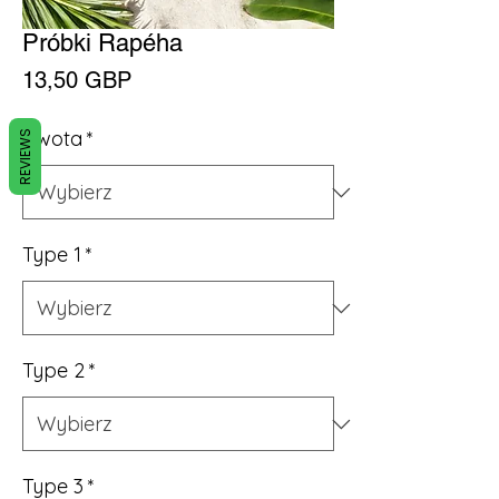
Próbki Rapéha
Cena
13,50 GBP
Kwota
*
REVIEWS
Type 1
*
Type 2
*
Type 3
*